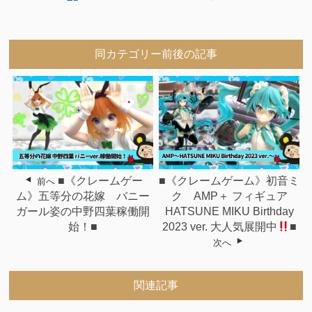
同カテゴリー前後の記事
■《クレームゲー
■《クレームゲーム》初音ミ
前へ
ム》五等分の花嫁 バニー
ク AMP＋ フィギュア
ガール姿の中野四葉稼働開
HATSUNE MIKU Birthday
始！■
2023 ver. 大人気展開中
■
次へ
関連記事