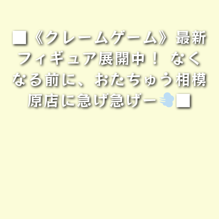
■《クレームゲーム》最新
フィギュア展開中！ なく
なる前に、おたちゅう相模
原店に急げ急げー
■