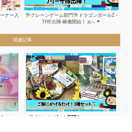
コーナー入
クレーンゲーム部門
ドラゴンボールZ -
THE出陣-稼働開始！
次へ
関連記事
...
■
クレーンゲーム部門&...