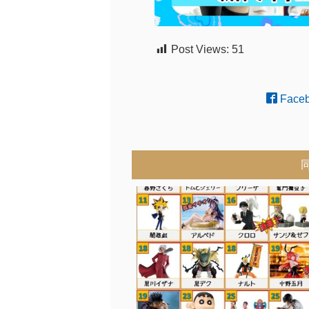
Post Views:
51
Face