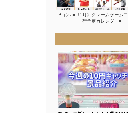
■《1月》クレームゲーム
前へ
荷予定カレンダー■
TikTok更新しました！今週の10円キ