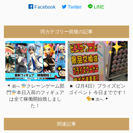
Facebook
Twitter
LINE
同カテゴリー前後の記事
クレーンゲーム部
■《2月4日》プライズビン
前へ
門
本日入荷のフィギュア
ゴイベント 今日までです！
は全て稼働開始致しまし
■
次へ
た！
関連記事