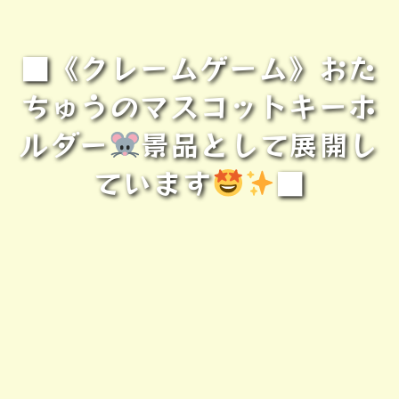
■《クレームゲーム》おた
ちゅうのマスコットキーホ
ルダー
景品として展開し
ています
■