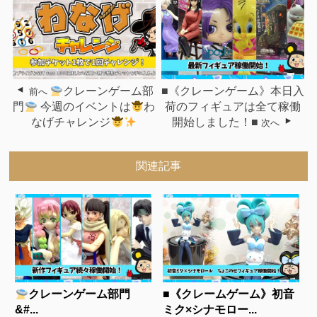
クレーンゲーム部
■《クレーンゲーム》本日入
前へ
門
今週のイベントは
わ
荷のフィギュアは全て稼働
なげチャレンジ
開始しました！■
次へ
関連記事
クレーンゲーム部門
■《クレームゲーム》初音
&#...
ミク×シナモロー...