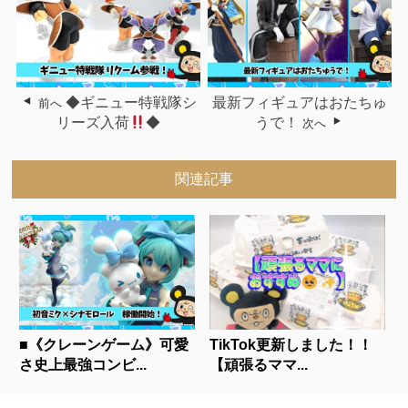
◆ギニュー特戦隊シ
最新フィギュアはおたちゅ
前へ
リーズ入荷
◆
うで！
次へ
関連記事
■《クレーンゲーム》可愛
TikTok更新しました！！
さ史上最強コンビ...
【頑張るママ...