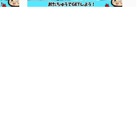
...
■おにまい＆ホロライブ入荷！■...