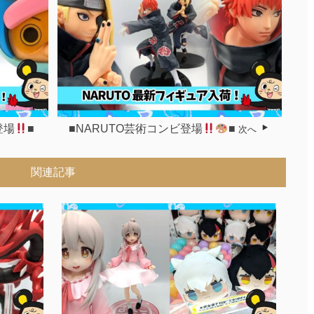
登場
■
■NARUTO芸術コンビ登場
■
次へ
関連記事