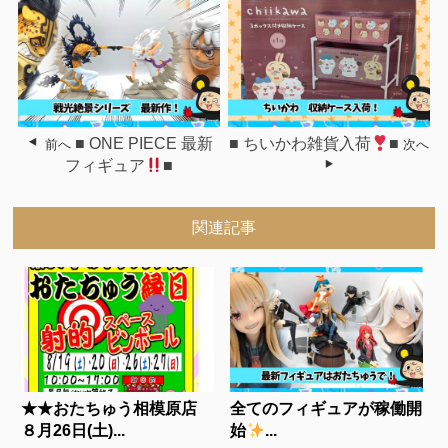
■ ONE PIECE 最新
■ ちいかわ雑貨入荷
■
前へ
次へ
フィギュア
■
関連記事
★★おたちゅう相模原店
全てのフィギュアが稼働開
８月26日(土)...
始
...