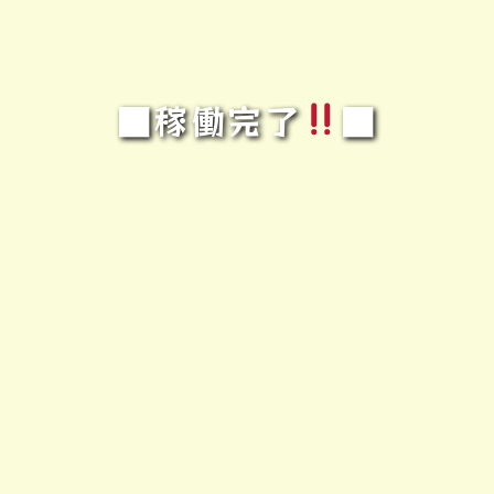
■稼働完了
■