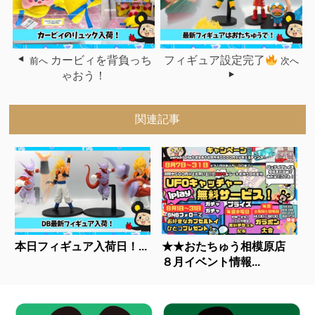
カービィを背負っち
フィギュア設定完了
前へ
次へ
ゃおう！
関連記事
本日フィギュア入荷日！...
★★おたちゅう相模原店
８月イベント情報...