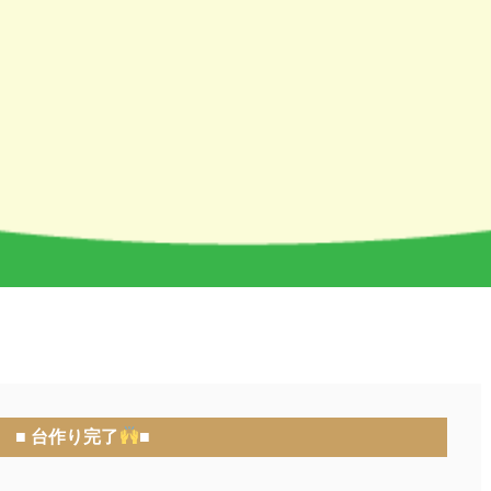
■ 台作り完了
■