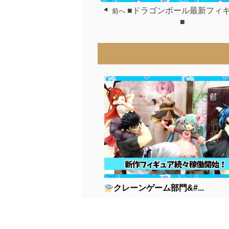
■ドラゴンボール最新フィ
前へ
■
クレーンゲーム部門&#...