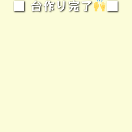
■ 台作り完了
■