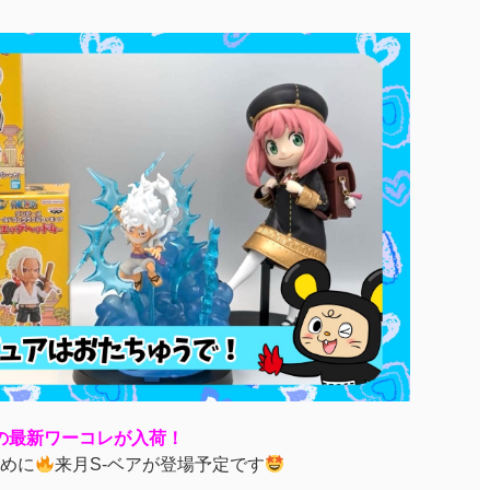
Eの最新ワーコレが入荷！
めに
来月S-ベアが登場予定です