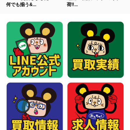
何でも揃う&...
荷‼...