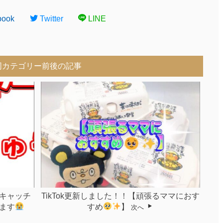
book
Twitter
LINE
同カテゴリー前後の記事
円キャッチ
TikTok更新しました！！【頑張るママにおす
ます
すめ
】
次へ