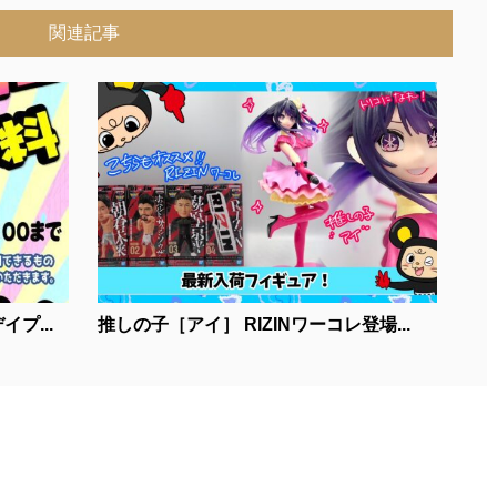
関連記事
プ...
推しの子［アイ］ RIZINワーコレ登場...