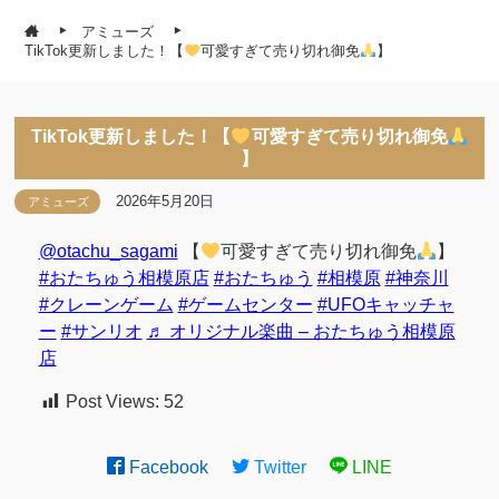
アミューズ
TikTok更新しました！【
可愛すぎて売り切れ御免
】
TikTok更新しました！【
可愛すぎて売り切れ御免
】
2026年5月20日
アミューズ
@otachu_sagami
【
可愛すぎて売り切れ御免
】
#おたちゅう相模原店
#おたちゅう
#相模原
#神奈川
#クレーンゲーム
#ゲームセンター
#UFOキャッチャ
ー
#サンリオ
♬ オリジナル楽曲 – おたちゅう相模原
店
Post Views:
52
Facebook
Twitter
LINE