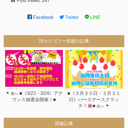
Post Views:
247
Facebook
Twitter
LINE
同カテゴリー前後の記事
■《3/23・3/24》アナ
■《３月３０日・３月３１
前へ
ウンス抽選会開催！■
日》バースデースクラッ
チ！
■
次へ
関連記事