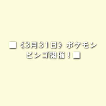
■《3月31日》ポケモン
ビンゴ開催！■