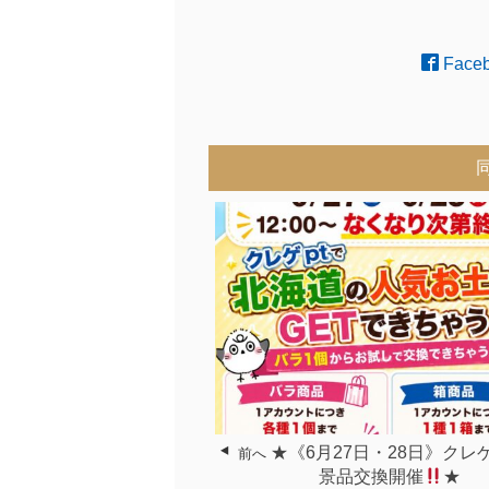
Face
★《6月27日・28日》クレ
前へ
景品交換開催
★