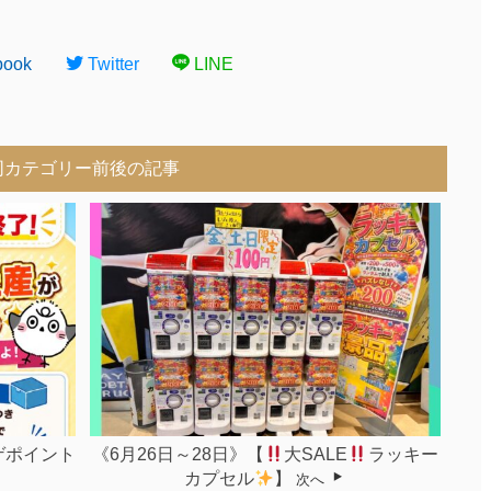
book
Twitter
LINE
同カテゴリー前後の記事
ゲポイント
《6月26日～28日》【
大SALE
ラッキー
カプセル
】
次へ