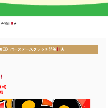
ッチ開催
★
・28日》バースデースクラッチ開催
★
(日)
様