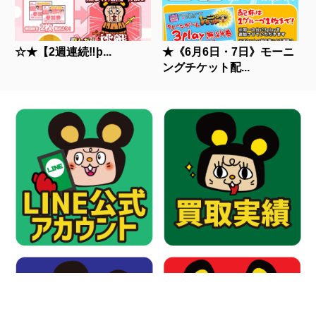
☆★【2週連続‼þ...
★《6月6日・7日》モーニ
ングチケット配...