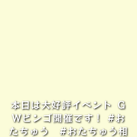
本日は大好評イベント Ｇ
Ｗビンゴ開催です！ #お
たちゅう #おたちゅう相