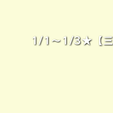
1/1～1/3★