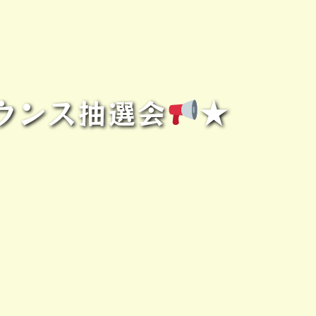
ウンス抽選会
★