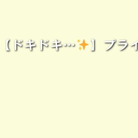
》【ドキドキ…
】プラ