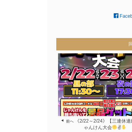
Face
《2/22～2/24》【三連休連
前へ
ゃんけん大会
✌