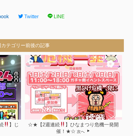
book
Twitter
LINE
同カテゴリー前後の記事
続
】じ
☆★【2週連続
】ひなまつり危機一発開
催！★☆
次へ