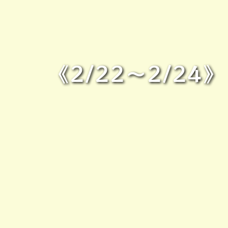
《2/22～2/24