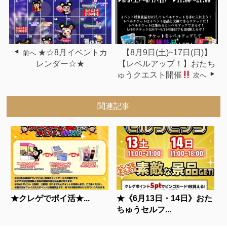
★☆8月イベントカ
【8月9日(土)~17日(日)】
前へ
レンダー☆★
【レベルアップ！】おたち
ゅうクエスト開催
次へ
関連記事
★クレゲでポイ活★...
★《6月13日・14日》おた
ちゅうセルフ...