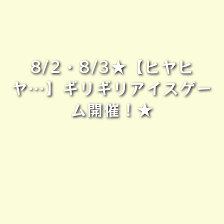
8/2・8/3★【ヒヤヒ
ヤ…】ギリギリアイスゲー
ム開催！★