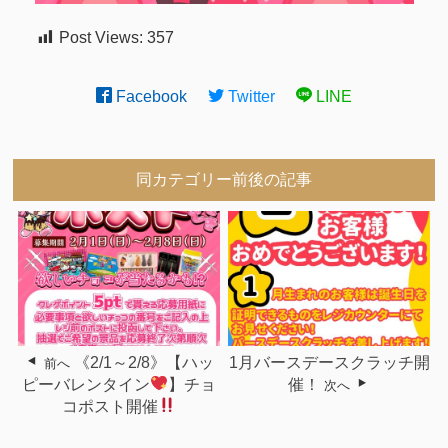
Post Views:
357
Facebook
Twitter
LINE
同カテゴリー前後の記事
《2/1～2/8》【ハッ
1月バースデースクラッチ開
前へ
ピーバレンタイン
】チョ
催！
次へ
コポスト開催