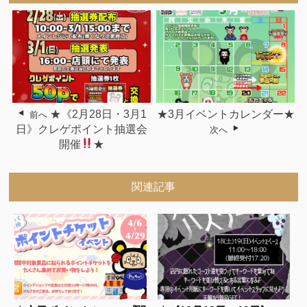
★《2月28日・3月1
★3月イベントカレンダー★
前へ
日》クレゲポイント抽選会
次へ
開催
★
関連記事