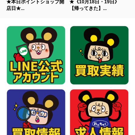
★本日ポイントショップ開
★《10月18日・19日》
店日★...
【帰ってきた】...