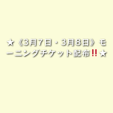
★《3月7日・3月8日》モ
ーニングチケット配布
★