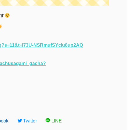
す
i_g?s=11&t=l73U-NSRmufSYcIu8up2AQ
otachusagami_gacha?
book
Twitter
LINE