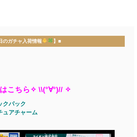
■
日のガチャ入荷情報
】■
】
ら✧ \\(°∀°)// ✧
ックパック
チュアチャーム