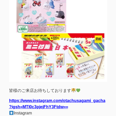
皆様のご来店お待ちしております
https://www.instagram.com/otachusagami_gacha
?igsh=MTI0c3pjejFhY3Ftdw==
Instagram