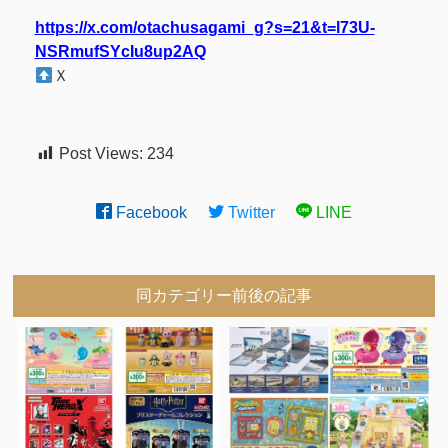
https://x.com/otachusagami_g?s=21&t=l73U-
NSRmufSYcIu8up2AQ
Ｘ
Post Views:
234
Facebook
Twitter
LINE
同カテゴリー前後の記事