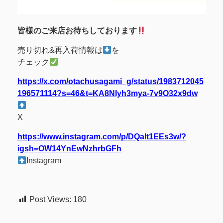
皆様のご来店お待ちしております
売り切れ&再入荷情報は
を
チェック
https://x.com/otachusagami_g/status/1983712045
196571114?s=46&t=KA8NIyh3mya-7v9O32x9dw
X
https://www.instagram.com/p/DQalt1EEs3w/?
igsh=OW14YnEwNzhrbGFh
Instagram
Post Views:
180