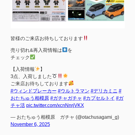
皆様のご来店お待ちしております
売り切れ&再入荷情報は
を
チェック
【入荷情報
】
3点、入荷しました
ご来店お待ちしております
#ウィンドブレーカー
#ウルトラマン
#デリカミニ
#
おたちゅう相模原
#ガチャガチャ
#カプセルトイ
#ガ
チャ活
pic.twitter.com/xcnNnrjVKX
— おたちゅう相模原 ガチャ (@otachusagami_g)
November 6, 2025