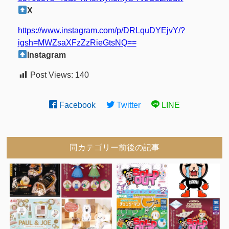
X
https://www.instagram.com/p/DRLquDYEjvY/?
igsh=MWZsaXFzZzRieGtsNQ==
Instagram
Post Views:
140
Facebook
Twitter
LINE
同カテゴリー前後の記事