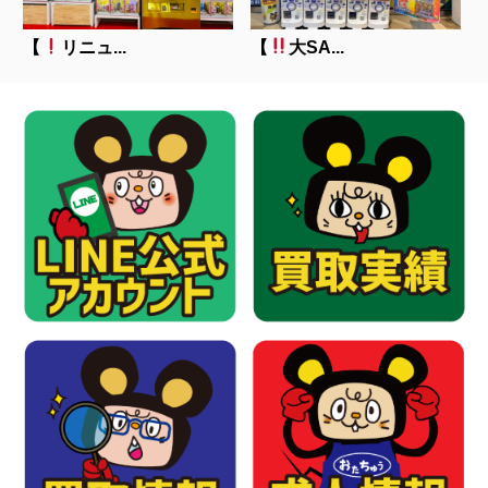
【
リニュ...
【
大SA...