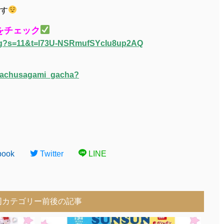
す
をチェック
i_g?s=11&t=l73U-NSRmufSYcIu8up2AQ
otachusagami_gacha?
book
Twitter
LINE
同カテゴリー前後の記事