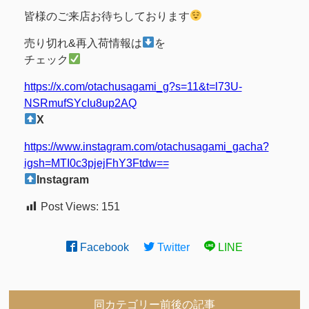
皆様のご来店お待ちしております
売り切れ&再入荷情報は
を
チェック
https://x.com/otachusagami_g?s=11&t=l73U-
NSRmufSYcIu8up2AQ
X
https://www.instagram.com/otachusagami_gacha?
igsh=MTI0c3pjejFhY3Ftdw==
Instagram
Post Views:
151
Facebook
Twitter
LINE
同カテゴリー前後の記事