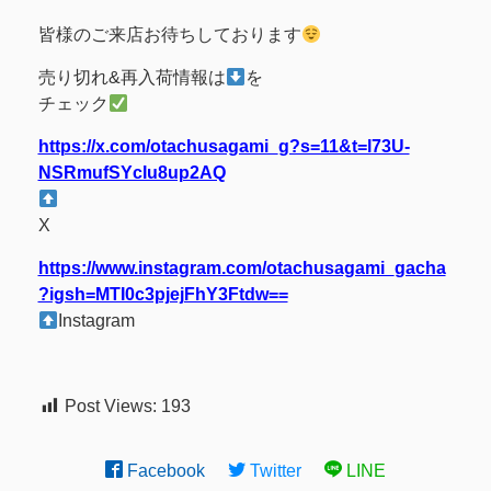
皆様のご来店お待ちしております
売り切れ&再入荷情報は
を
チェック
https://x.com/otachusagami_g?s=11&t=l73U-
NSRmufSYcIu8up2AQ
X
https://www.instagram.com/otachusagami_gacha
?igsh=MTI0c3pjejFhY3Ftdw==
Instagram
Post Views:
193
Facebook
Twitter
LINE