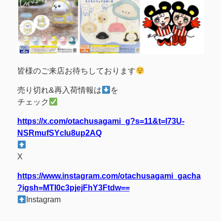
皆様のご来店お待ちしております
売り切れ&再入荷情報は
を
チェック
https://x.com/otachusagami_g?s=11&t=l73U-
NSRmufSYcIu8up2AQ
X
https://www.instagram.com/otachusagami_gacha
?igsh=MTI0c3pjejFhY3Ftdw==
Instagram