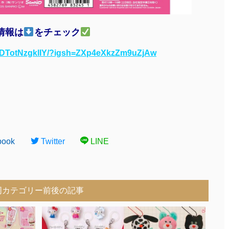
情報は
をチェック
p/DTotNzgklIY/?igsh=ZXp4eXkzZm9uZjAw
book
Twitter
LINE
同カテゴリー前後の記事