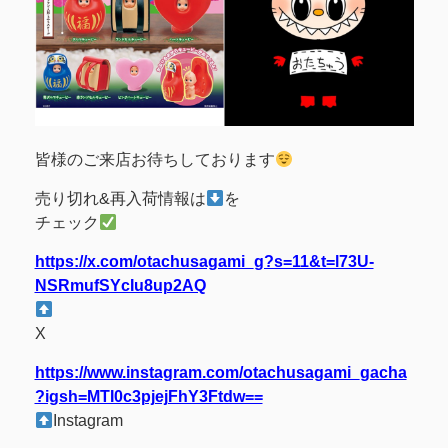
皆様のご来店お待ちしております
売り切れ&再入荷情報は
を
チェック
https://x.com/otachusagami_g?s=11&t=l73U-
NSRmufSYcIu8up2AQ
X
https://www.instagram.com/otachusagami_gacha
?igsh=MTI0c3pjejFhY3Ftdw==
Instagram