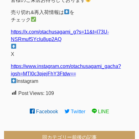
皆様のご来店お待ちしております
売り切れ&再入荷情報は
を
チェック
https://x.com/otachusagami_g?s=11&t=l73U-
NSRmufSYcIu8up2AQ
X
https://www.instagram.com/otachusagami_gacha?
igsh=MTI0c3pjejFhY3Ftdw==
Instagram
Post Views:
109
Facebook
Twitter
LINE
同カテゴリー前後の記事