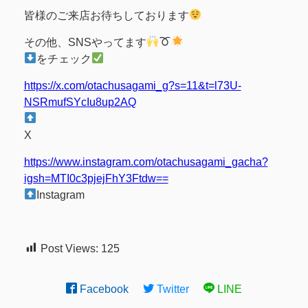
皆様のご来店お待ちしております
その他、SNSやってます
をチェック
https://x.com/otachusagami_g?s=11&t=l73U-
NSRmufSYcIu8up2AQ
X
https://www.instagram.com/otachusagami_gacha?
igsh=MTI0c3pjejFhY3Ftdw==
Instagram
Post Views:
125
Facebook
Twitter
LINE