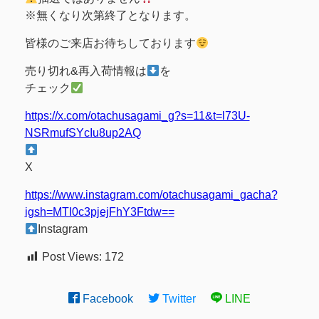
※無くなり次第終了となります。
皆様のご来店お待ちしております
売り切れ&再入荷情報は
を
チェック
https://x.com/otachusagami_g?s=11&t=l73U-
NSRmufSYcIu8up2AQ
X
https://www.instagram.com/otachusagami_gacha?
igsh=MTI0c3pjejFhY3Ftdw==
Instagram
Post Views:
172
Facebook
Twitter
LINE