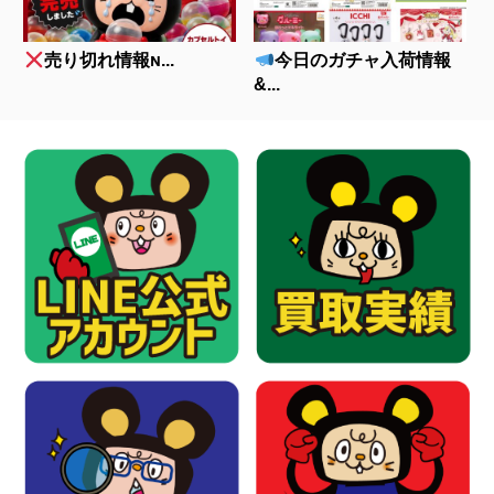
売り切れ情報ɴ...
今日のガチャ入荷情報
&...