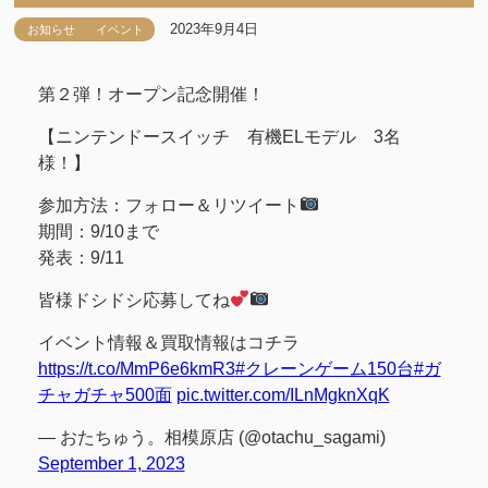
2023年9月4日
お知らせ
イベント
第２弾！オープン記念開催！
【ニンテンドースイッチ 有機ELモデル 3名
様！】
参加方法：フォロー＆リツイート
期間：9/10まで
発表：9/11
皆様ドシドシ応募してね
イベント情報＆買取情報はコチラ
https://t.co/MmP6e6kmR3
#クレーンゲーム150台
#ガ
チャガチャ500面
pic.twitter.com/ILnMgknXqK
— おたちゅう。相模原店 (@otachu_sagami)
September 1, 2023