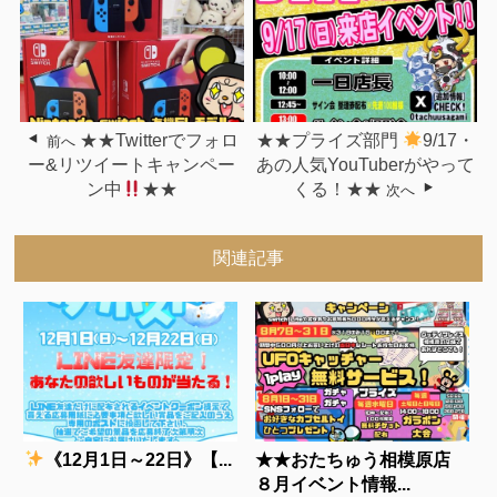
★★Twitterでフォロ
★★プライズ部門
9/17・
前へ
ー&リツイートキャンペー
あの人気YouTuberがやって
ン中
★★
くる！★★
次へ
関連記事
《12月1日～22日》【...
★★おたちゅう相模原店
８月イベント情報...