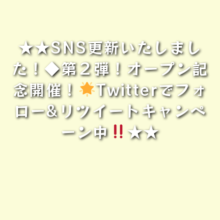
★★SNS更新いたしまし
た！◆第２弾！オープン記
念開催！
Twitterでフォ
ロー&リツイートキャンペ
ーン中
★★