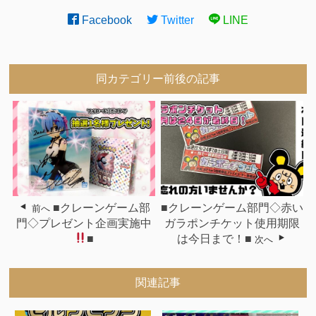
Facebook
Twitter
LINE
同カテゴリー前後の記事
■クレーンゲーム部
■クレーンゲーム部門◇赤い
前へ
門◇プレゼント企画実施中
ガラポンチケット使用期限
■
は今日まで！■
次へ
関連記事