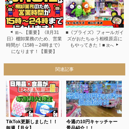
【重要】《8月31
■《プライズ》フォールガイ
前へ
日》棚卸業務のため、営業
ズがおたちゅう相模原店に
時間が《15時～24時まで》
もやってきた！■
次へ
になります！【重要】
関連記事
TikTok更新しました！！
今週の10円キャッチャー
毎週【月火】...
景品紹介！！...