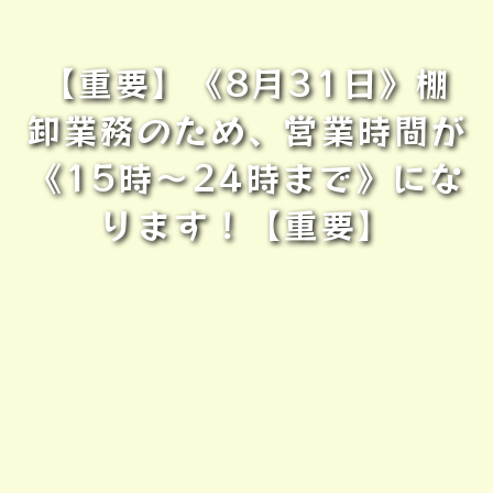
【重要】《8月31日》棚
卸業務のため、営業時間が
《15時～24時まで》にな
ります！【重要】