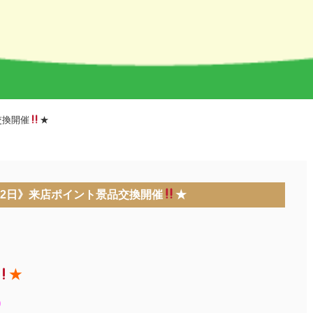
交換開催
★
・22日》来店ポイント景品交換開催
★
★
)