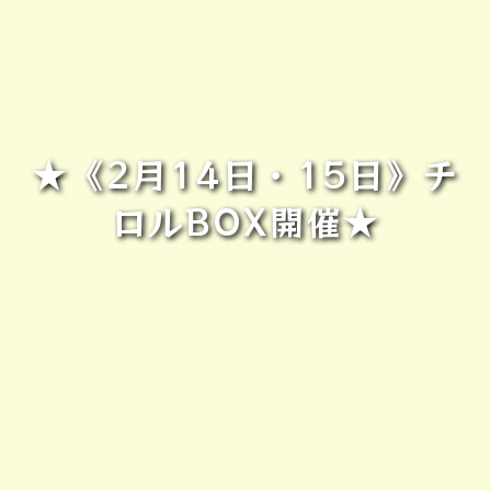
★《2月14日・15日》チ
ロルBOX開催★