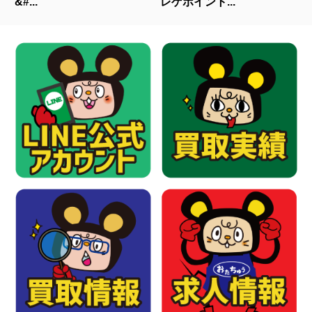
&#...
レゲポイント...