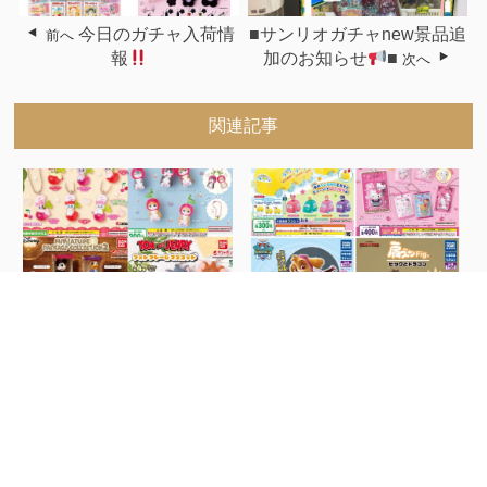
今日のガチャ入荷情
■サンリオガチャnew景品追
前へ
報
加のお知らせ
■
次へ
関連記事
今日のガチャ入荷情報
今日のガチャ入荷情報
&...
&...