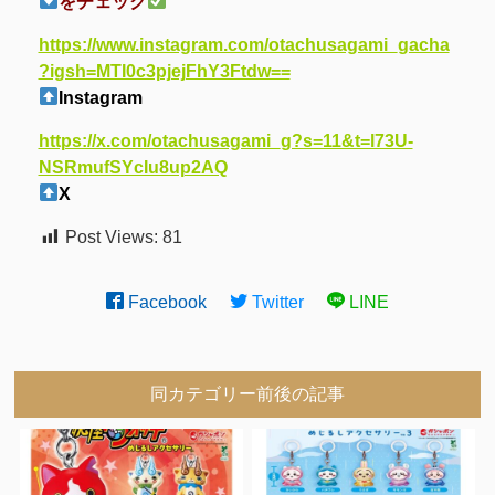
をチェック
https://www.instagram.com/otachusagami_gacha
?igsh=MTI0c3pjejFhY3Ftdw==
Instagram
https://x.com/otachusagami_g?s=11&t=l73U-
NSRmufSYcIu8up2AQ
X
Post Views:
81
Facebook
Twitter
LINE
同カテゴリー前後の記事