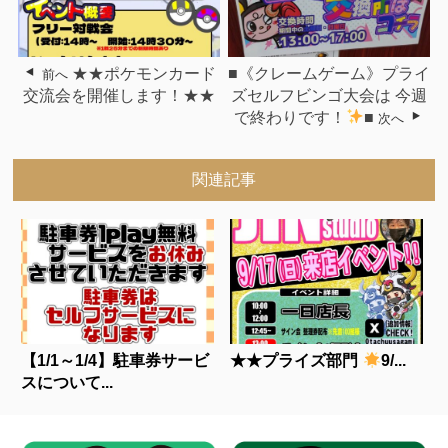
★★ポケモンカード
■《クレームゲーム》プライ
前へ
交流会を開催します！★★
ズセルフビンゴ大会は 今週
で終わりです！
■
次へ
関連記事
【1/1～1/4】駐車券サービ
★★プライズ部門
9/...
スについて...