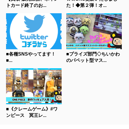
トカード終了のお...
た！◆第２弾！オ...
■各種SNSやってます！
■プライズ部門◇ちいかわ
■...
のパペット型マス...
■《クレームゲーム》#ワ
ンピース 冥王レ...