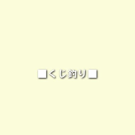
■くじ釣り■