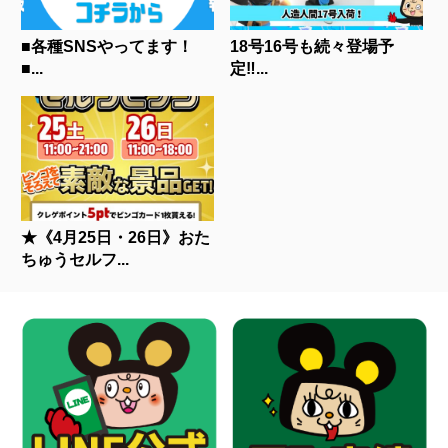
■各種SNSやってます！
18号16号も続々登場予
■...
定‼...
★《4月25日・26日》おた
ちゅうセルフ...