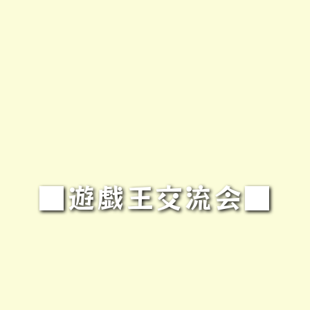
■遊戯王交流会■